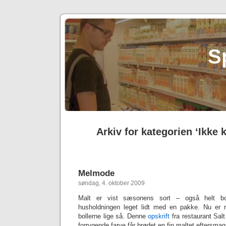
S
Arkiv for kategorien ‘Ikke 
Melmode
søndag, 4. oktober 2009
Malt er vist sæsonens sort – også helt bog
husholdningen leget lidt med en pakke. Nu er 
bollerne lige så. Denne
opskrift
fra restaurant Salt
forrygende farve får brødet en fin maltet eftersmag